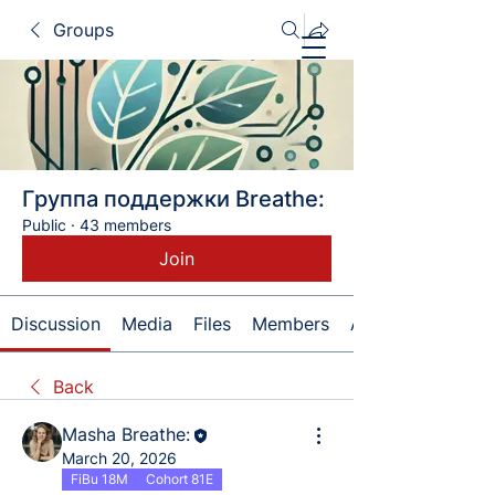
Groups
Группа поддержки Breathe:
Public
·
43 members
Join
Discussion
Media
Files
Members
About
Back
Masha Breathe:
March 20, 2026
FiBu 18M
Cohort 81E