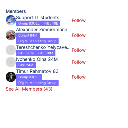
Members
Support IT students
Follow
Group 83UEL
FiBu 19E
Alexander Zimmermann
Follow
Cohort 84M
Digital Marketing Group
Tereshchenko Yelyzaveta 18
Follow
Tereshchenko Yelyzaveta 18
FiBu 20M
FiBu 18M
Ivchenko Olha 24M
Follow
Ivchenko Olha 24M
Fibu 24M
Timur Rahmatov 83
Follow
Group 83UEL
Digital Marketing Group
See All Members (43)