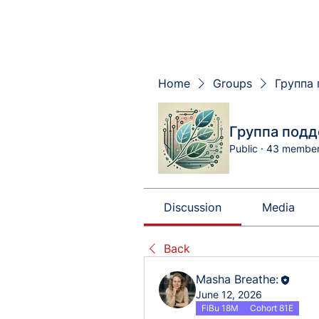
Home
Groups
Группа 
Группа подд
Public
·
43 membe
Discussion
Media
Back
Masha Breathe:
June 12, 2026
FiBu 18M
Cohort 81E