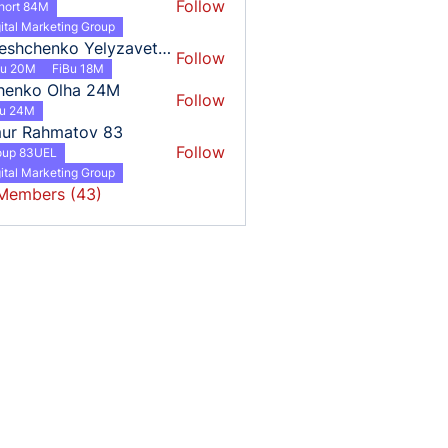
Follow
hort 84M
ital Marketing Group
Tereshchenko Yelyzaveta 18
Follow
henko Yelyzaveta 18
Bu 20M
FiBu 18M
henko Olha 24M
Follow
o Olha 24M
bu 24M
mur Rahmatov 83
Follow
oup 83UEL
ital Marketing Group
 Members (43)