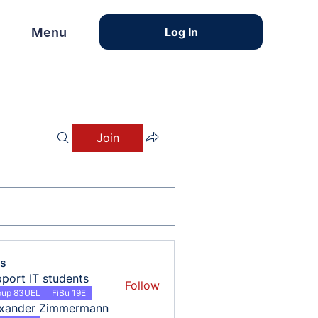
Menu
Menu
Log In
Join
s
port IT students
Follow
oup 83UEL
FiBu 19E
exander Zimmermann