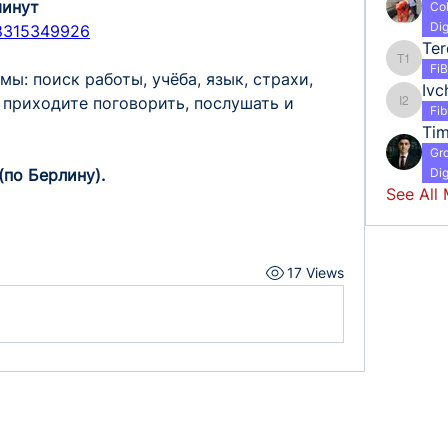
минут
Co
Dig
88315349926
Tereshc
Fi
: поиск работы, учёба, язык, страхи, 
Ivc
приходите поговорить, послушать и 
Ivchenk
Fi
Ti
Gr
(по Берлину).
Dig
See All
17 Views