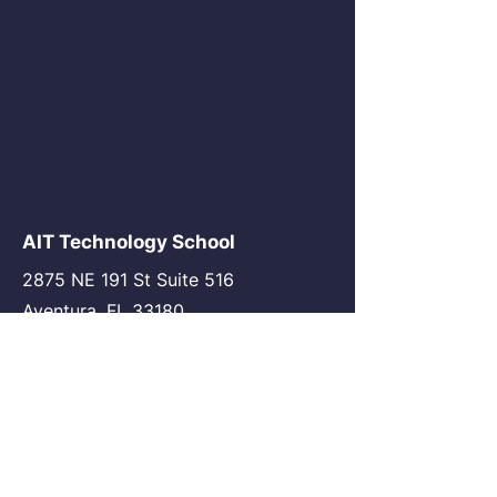
AIT Technology School
2875 NE 191 St Suite 516
Aventura, FL 33180
go@my-ait.com
+1305-686-9577
Join the Community
AIT Germany