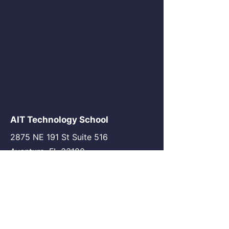
AIT Technology School
2875 NE 191 St Suite 516
Aventura, FL 33180
go@my-ait.com
+1305-686-9577
Join the Community