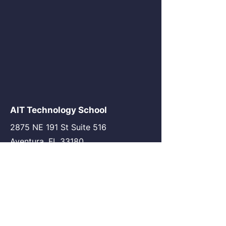
AIT Technology School
2875 NE 191 St Suite 516
Aventura, FL 33180
go@my-ait.com
+1305-686-9577
Join the Community
AIT Germany