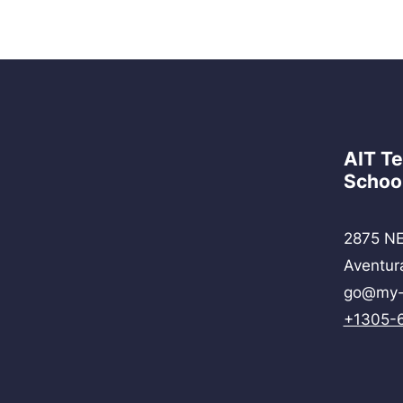
AIT T
Schoo
2875 NE
Aventur
go@my-
+1305-