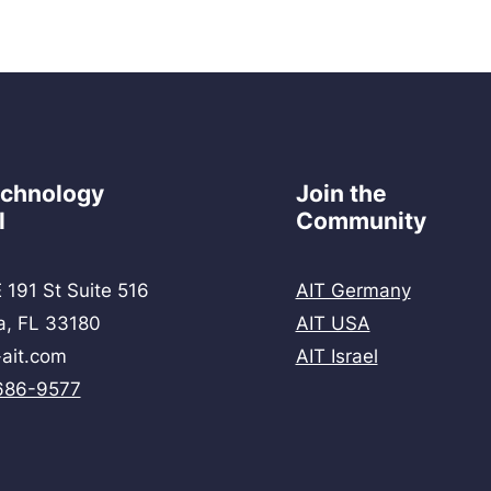
echnology
Join the
l
Community
 191 St Suite 516
AIT Germany
a, FL 33180
AIT USA
ait.com
AIT Israel
686-9577