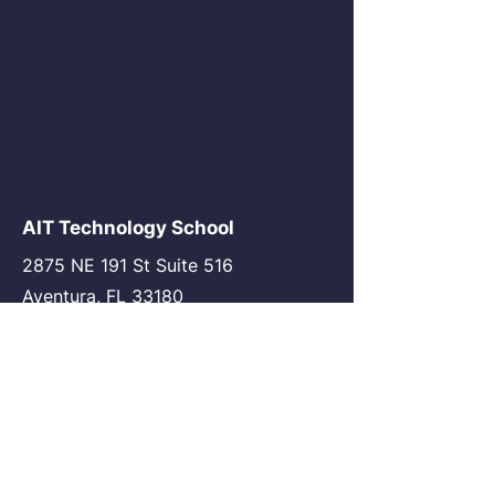
AIT Technology School
2875 NE 191 St Suite 516
Aventura, FL 33180
go@my-ait.com
+1305-686-9577
Join the Community
AIT Germany