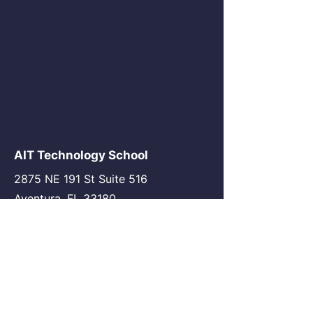
AIT Technology School
2875 NE 191 St Suite 516
Aventura, FL 33180
go@my-ait.com
+1305-686-9577
Join the Community
AIT Germany