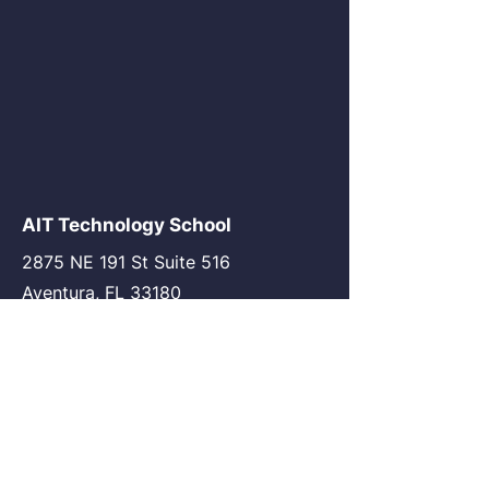
AIT Technology School
2875 NE 191 St Suite 516
Aventura, FL 33180
go@my-ait.com
+1305-686-9577
Join the Community
AIT Germany