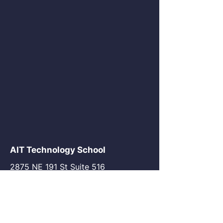
AIT Technology School
2875 NE 191 St Suite 516
Aventura, FL 33180
go@my-ait.com
+1305-686-9577